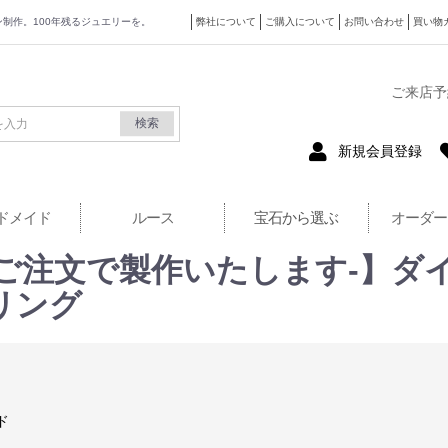
ザイン制作。100年残るジュエリーを。
弊社について
ご購入について
お問い合わせ
買い物
式サイト
ご来店予
検索
新規会員登録
ドメイド
ルース
宝石から選ぶ
オーダー
のご注文で製作いたします-】ダイ
リング
ド