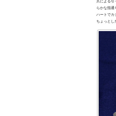
爪による引
らかな指通
ハートでカ
ちょっとし