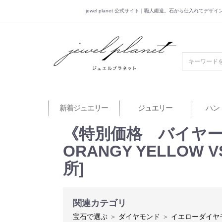
jewel planet 公式サイト｜職人鍛造。石から仕入れてデ
jewel planet 公
新着ジュエリー
ジュエリー
ハン
《特別価格 バイヤーお
ORANGY YELLOW
所]
関連カテゴリ
宝石で選ぶ
＞
ダイヤモンド
＞
イエローダイヤ