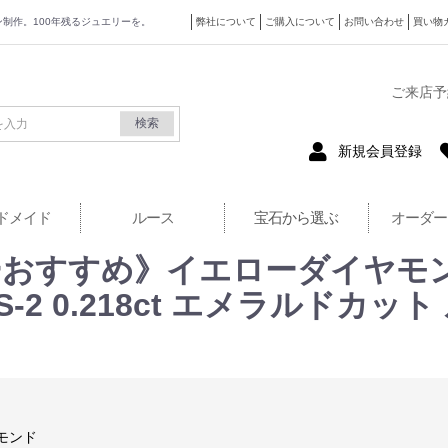
ザイン制作。100年残るジュエリーを。
弊社について
ご購入について
お問い合わせ
買い物
式サイト
ご来店予
検索
新規会員登録
ドメイド
ルース
宝石から選ぶ
オーダー
すすめ》イエローダイヤモンド F
 VS-2 0.218ct エメラルドカ
モンド