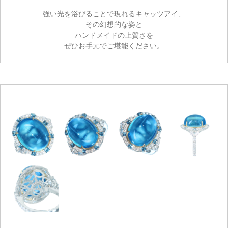
強い光を浴びることで現れるキャッツアイ、
その幻想的な姿と
ハンドメイドの上質さを
ぜひお手元でご堪能ください。
ご注文手続き
カートを見る
お買い物を続ける