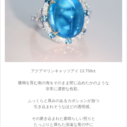
アクアマリンキャッツアイ 13.758ct.
珊瑚を育む南の海をそのまま閉じ込めたかのような
非常に濃密な色彩。
ふっくらと厚みのあるカボションが放つ
引き込まれそうなほどの透明感。
その磨き込まれた素晴らしい照りと
たっぷりと満ちた深遠な青の中に