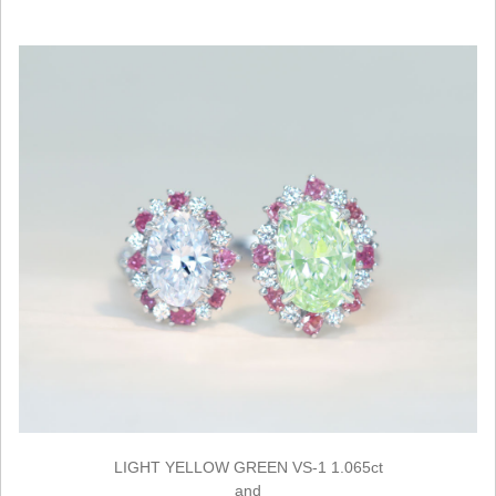
LIGHT YELLOW GREEN VS-1 1.065ct
and