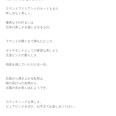
ラウンドブリリアントのカットもまた
申し分なく美しく。
優美なその佇まいは
日本の美しさを感じさせるもの。
ラウンドの隅々まで満ちたピンク。
ダイヤモンドとしての硬質な美しさと、
王道ピンクの愛らしさ、
両面を感じていただける一石。
石底から湧き上がる虹彩は
桜の花びらの合間から、
太陽の光が差し込むようです。
ロマンティックな美しさ。
ピュアピンクをぜひ、お手元でお楽しみください。