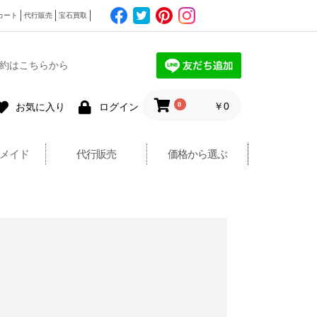
カート
代行販売
宝石買取
約はこちらから
0
￥0
お気に入り
ログイン
メイド
代行販売
価格から選ぶ