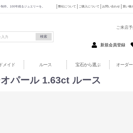
ザイン制作。100年残るジュエリーを。
弊社について
ご購入について
お問い合わせ
買い物
式サイト
ご来店予
検索
新規会員登録
ドメイド
ルース
宝石から選ぶ
オーダー
ール 1.63ct ルース