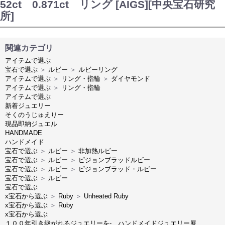
52ct 0.871ct リング [AIGS][中央宝石研究
所]
関連カテゴリ
アイテムで選ぶ
宝石で選ぶ
＞
ルビー
＞
ルビーリング
アイテムで選ぶ
＞
リング・指輪
＞
ダイヤモンド
アイテムで選ぶ
＞
リング・指輪
アイテムで選ぶ
新着ジュエリー
そくのうじゅえりー
現品即納ジュエル
HANDMADE
ハンドメイド
宝石で選ぶ
＞
ルビー
＞
非加熱ルビー
宝石で選ぶ
＞
ルビー
＞
ピジョンブラッドルビー
宝石で選ぶ
＞
ルビー
＞
ピジョンブラッド・ルビー
宝石で選ぶ
＞
ルビー
宝石で選ぶ
x宝石から選ぶ
＞
Ruby
＞
Unheated Ruby
x宝石から選ぶ
＞
Ruby
x宝石から選ぶ
１００年引き継がれるジュエリーを- ハンドメイドジュエリー展