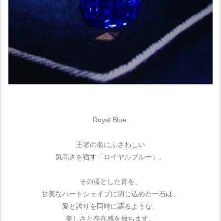
Royal Blue.
王者の名にふさわしい
気高さを宿す「ロイヤルブルー」。
その凛とした青を、
甘美なハートシェイプに閉じ込めた一石は、
愛と誇りを同時に語るような、
美しさと存在感を放ちます。