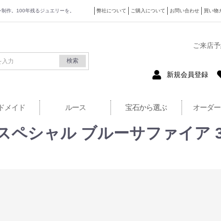
ザイン制作。100年残るジュエリーを。
弊社について
ご購入について
お問い合わせ
買い物
式サイト
ご来店予
検索
新規会員登録
ドメイド
ルース
宝石から選ぶ
オーダー
レアスペシャル ブルーサファイア 3