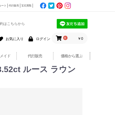
カート
代行販売
宝石買取
約はこちらから
0
￥0
お気に入り
ログイン
メイド
代行販売
価格から選ぶ
.52ct ルース ラウン