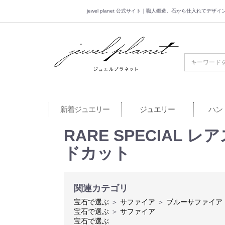
jewel planet 公式サイト｜職人鍛造。石から仕入れてデ
jewel planet 公
新着ジュエリー
ジュエリー
ハン
RARE SPECIAL 
ドカット
関連カテゴリ
宝石で選ぶ
＞
サファイア
＞
ブルーサファイア
宝石で選ぶ
＞
サファイア
宝石で選ぶ