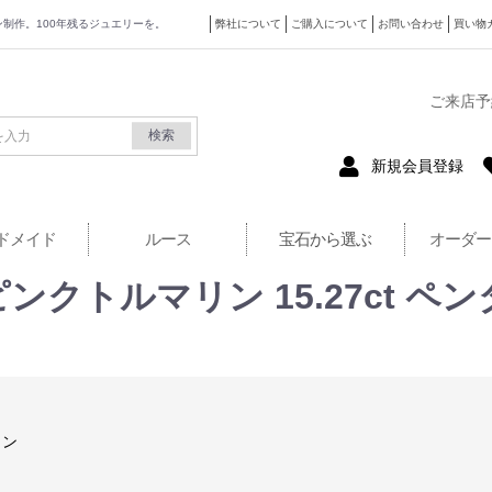
ザイン制作。100年残るジュエリーを。
弊社について
ご購入について
お問い合わせ
買い物
式サイト
ご来店予
検索
新規会員登録
ドメイド
ルース
宝石から選ぶ
オーダー
0 ピンクトルマリン 15.27ct
リン