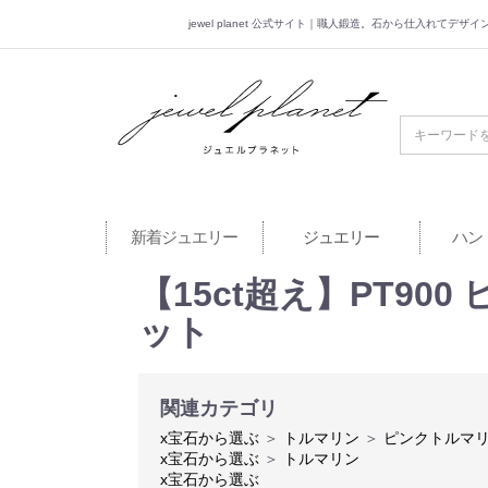
jewel planet 公式サイト｜職人鍛造。石から仕入れてデ
jewel planet 公
新着ジュエリー
ジュエリー
ハン
【15ct超え】PT90
ット
関連カテゴリ
x宝石から選ぶ
＞
トルマリン
＞
ピンクトルマ
x宝石から選ぶ
＞
トルマリン
x宝石から選ぶ