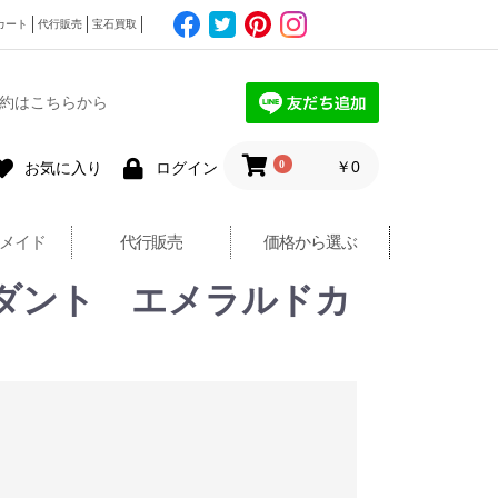
カート
代行販売
宝石買取
約はこちらから
0
￥0
お気に入り
ログイン
メイド
代行販売
価格から選ぶ
 ペンダント エメラルドカ