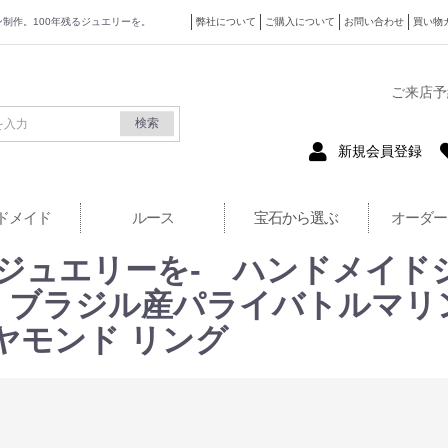
ザイン制作。100年残るジュエリーを。
弊社について
ご購入について
お問い合わせ
買い物
式サイト
ご来店予
検索
新規会員登録
ドメイド
ルース
宝石から選ぶ
オーダー
るジュエリーを- ハンドメイド
/K18 ブラジル産パライバトル
ダイヤモンド リング