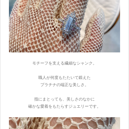
モチーフを支える繊細なシャンク。
職人が何度もたたいて鍛えた
ご注文手続き
プラチナの端正な美しさ。
カートを見る
指にまとっても、美しさのなかに
確かな愛着をもたらすジュエリーです。
お買い物を続ける