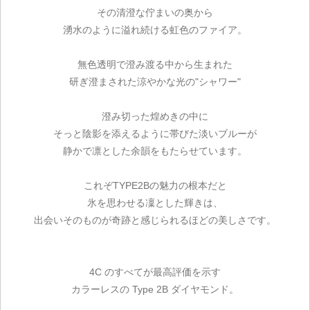
その清澄な佇まいの奥から
湧水のように溢れ続ける虹色のファイア。
無色透明で澄み渡る中から生まれた
研ぎ澄まされた涼やかな光の"シャワー"
澄み切った煌めきの中に
そっと陰影を添えるように帯びた淡いブルーが
静かで凛とした余韻をもたらせています。
これぞTYPE2Bの魅力の根本だと
氷を思わせる凜とした輝きは、
出会いそのものが奇跡と感じられるほどの美しさです。
4C のすべてが最高評価を示す
カラーレスの Type 2B ダイヤモンド。