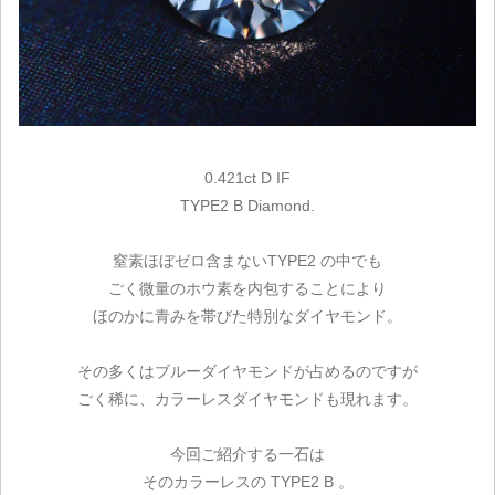
0.421ct D IF
TYPE2 B Diamond.
窒素ほぼゼロ含まないTYPE2 の中でも
ごく微量のホウ素を内包することにより
ほのかに青みを帯びた特別なダイヤモンド。
その多くはブルーダイヤモンドが占めるのですが
ごく稀に、カラーレスダイヤモンドも現れます。
今回ご紹介する一石は
そのカラーレスの TYPE2 B 。