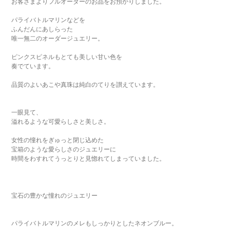
お客さまよりフルオーダーのお品をお預かりしました。
パライバトルマリンなどを
ふんだんにあしらった
唯一無二のオーダージュエリー。
ピンクスピネルもとても美しい甘い色を
奏でています。
品質のよいあこや真珠は純白のてりを讃えています。
一眼見て、
溢れるような可愛らしさと美しさ。
女性の憧れをぎゅっと閉じ込めた
宝箱のような愛らしさのジュエリーに
時間をわすれてうっとりと見惚れてしまっていました。
宝石の豊かな憧れのジュエリー
パライバトルマリンのメレもしっかりとしたネオンブルー。