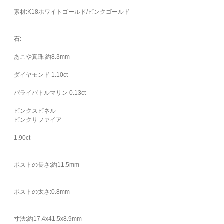
素材:K18ホワイトゴールド/ピンクゴールド
石:
あこや真珠 約8.3mm
ダイヤモンド 1.10ct
パライバトルマリン 0.13ct
ピンクスピネル
ピンクサファイア
1.90ct
ポストの長さ:約11.5mm
ポストの太さ:0.8mm
寸法:約17.4x41.5x8.9mm