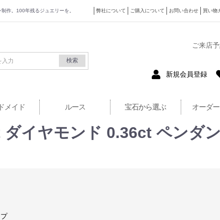
ザイン制作。100年残るジュエリーを。
弊社について
ご購入について
お問い合わせ
買い物
式サイト
ご来店予
検索
新規会員登録
ドメイド
ルース
宝石から選ぶ
オーダー
4ct ダイヤモンド 0.36ct ペ
ップ