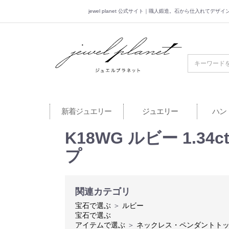
jewel planet 公式サイト｜職人鍛造。石から仕入れてデ
jewel planet 公
新着ジュエリー
ジュエリー
ハン
K18WG ルビー 1.3
プ
関連カテゴリ
宝石で選ぶ
＞
ルビー
宝石で選ぶ
アイテムで選ぶ
＞
ネックレス・ペンダントト