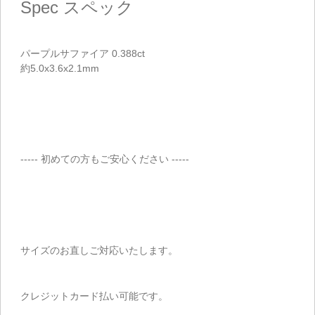
Spec
スペック
パープルサファイア 0.388ct
約5.0x3.6x2.1mm
ご注文手続き
----- 初めての方もご安心ください -----
カートを見る
お買い物を続ける
サイズのお直しご対応いたします。
クレジットカード払い可能です。