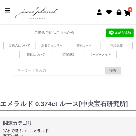
jewel planet 公式サイト
0
ご来店予約はこちらから
ご購入について
新着ジュエリー
買物カート
代行販売
弊社について
宝石買取
オーダーメイド
検索
エメラルド 0.374ct ルース[中央宝石研究所]
関連カテゴリ
宝石で選ぶ
＞
エメラルド