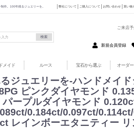
ザイン制作。100年残るジュエリーを。
弊社について
ご購入について
お問い合わせ
買い物
式サイト
ご来店予
検索
新規会員登録
ドメイド
ルース
宝石から選ぶ
オーダー
るジュエリーを-ハンドメイド
PG ピンクダイヤモンド 0.135ct/0.
087ct パープルダイヤモンド 0.120
ct/0.184ct/0.097ct/0.114ct
06ct レインボーエタニティー 