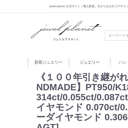
jewel planet 公式サイト｜職人鍛造。石から仕入れてデ
jewel planet 公
新着ジュエリー
ジュエリー
ハン
《１００年引き継がれ
NDMADE】PT950/K18
314ct/0.055ct/0.
イヤモンド 0.070ct/0.089
ーダイヤモンド 0.3
AGT]