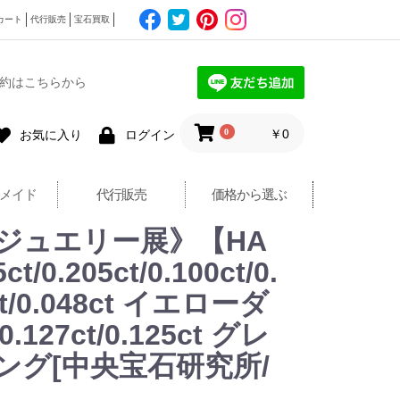
カート
代行販売
宝石買取
約はこちらから
0
￥0
お気に入り
ログイン
メイド
代行販売
価格から選ぶ
ジュエリー展》【HA
205ct/0.100ct/0.
ct/0.048ct イエローダ
/0.127ct/0.125ct グレ
リング[中央宝石研究所/