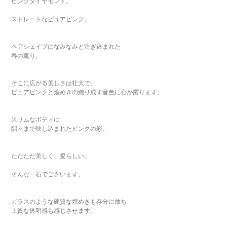
ピンクダイヤモンド。
ストレートなピュアピンク。
ペアシェイプになみなみと注ぎ込まれた
春の薫り。
そこに広がる美しさは壮大で、
ピュアピンクと煌めきの織り成す音色に心が躍ります。
スリムなボディに
隅々まで映し込まれたピンクの彩。
ただただ美しく、愛らしい。
そんな一石でございます。
ガラスのような硬質な煌めきも存分に放ち
上質な透明感も感じさせます。