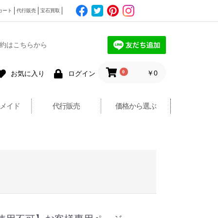
カート
代行販売
宝石買取
約はこちらから
0
￥0
お気に入り
ログイン
メイド
代行販売
価格から選ぶ