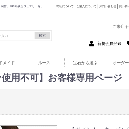
ザイン制作。100年残るジュエリーを。
弊社について
ご購入について
お問い合わせ
買い物
式サイト
ご来店予
検索
新規会員登録
ドメイド
ルース
宝石から選ぶ
オーダー
ン使用不可】お客様専用ページ