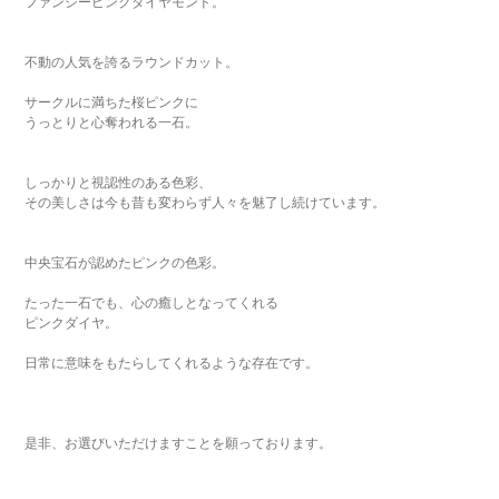
ファンシーピンクダイヤモンド。
不動の人気を誇るラウンドカット。
サークルに満ちた桜ピンクに
うっとりと心奪われる一石。
しっかりと視認性のある色彩、
その美しさは今も昔も変わらず人々を魅了し続けています。
中央宝石が認めたピンクの色彩。
たった一石でも、心の癒しとなってくれる
ピンクダイヤ。
日常に意味をもたらしてくれるような存在です。
是非、お選びいただけますことを願っております。