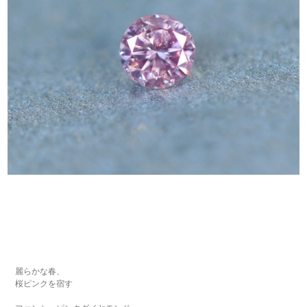
麗らかな春、
桜ピンクを宿す