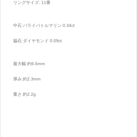
リングサイズ: 11番
中石:パライバトルマリン 0.34ct
脇石:ダイヤモンド 0.09ct
最大幅:約6.6mm
厚み:約2.3mm
重さ:約2.2g