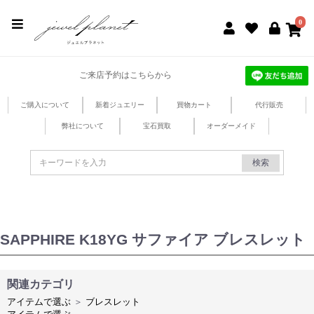
jewel planet 公式サイト
0
ご来店予約はこちらから
ご購入について
新着ジュエリー
買物カート
代行販売
弊社について
宝石買取
オーダーメイド
検索
SAPPHIRE K18YG サファイア ブレスレット
関連カテゴリ
アイテムで選ぶ
＞
ブレスレット