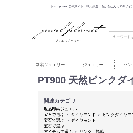
jewel planet 公式サイト｜職人鍛造。石から仕入れてデ
jewel planet 公
新着ジュエリー
ジュエリー
ハン
PT900 天然ピンク
関連カテゴリ
現品即納ジュエル
宝石で選ぶ
＞
ダイヤモンド
＞
ピンクダイヤモ
宝石で選ぶ
＞
ダイヤモンド
宝石で選ぶ
アイテムで選ぶ
＞
リング・指輪