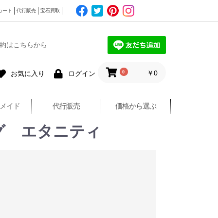
カート
代行販売
宝石買取
約はこちらから
0
￥0
お気に入り
ログイン
メイド
代行販売
価格から選ぶ
ング エタニティ