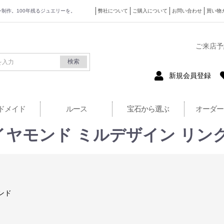
ザイン制作。100年残るジュエリーを。
弊社について
ご購入について
お問い合わせ
買い物
式サイト
ご来店予
検索
新規会員登録
ドメイド
ルース
宝石から選ぶ
オーダー
ダイヤモンド ミルデザイン リ
ンド