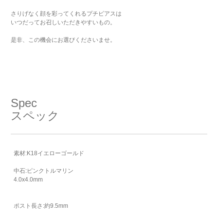
さりげなく顔を彩ってくれるプチピアスは
いつだってお召しいただきやすいもの。
是非、この機会にお選びくださいませ。
Spec
スペック
素材:K18イエローゴールド
中石:ピンクトルマリン
4.0x4.0mm
ポスト長さ:約9.5mm