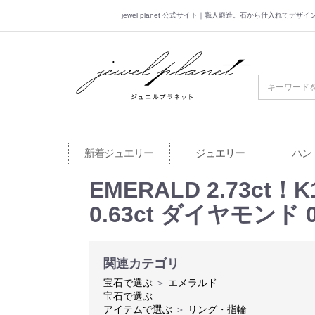
jewel planet 公式サイト｜職人鍛造。石から仕入れてデ
jewel planet 公
新着ジュエリー
ジュエリー
ハン
EMERALD 2.73c
0.63ct ダイヤモンド 
関連カテゴリ
宝石で選ぶ
＞
エメラルド
宝石で選ぶ
アイテムで選ぶ
＞
リング・指輪