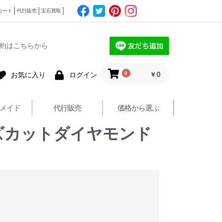
カート
代行販売
宝石買取
約はこちらから
0
￥0
お気に入り
ログイン
メイド
代行販売
価格から選ぶ
t ローズカットダイヤモンド