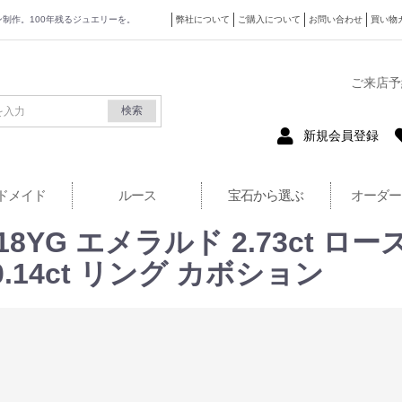
ザイン制作。100年残るジュエリーを。
弊社について
ご購入について
お問い合わせ
買い物
式サイト
ご来店予
検索
新規会員登録
ドメイド
ルース
宝石から選ぶ
オーダー
t！K18YG エメラルド 2.73c
0.14ct リング カボション