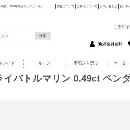
ザイン制作。100年残るジュエリーを。
弊社について
ご購入について
お問い合わせ
買い物
式サイト
ご来店予
検索
新規会員登録
ドメイド
ルース
宝石から選ぶ
オーダー
ライバトルマリン 0.49ct 