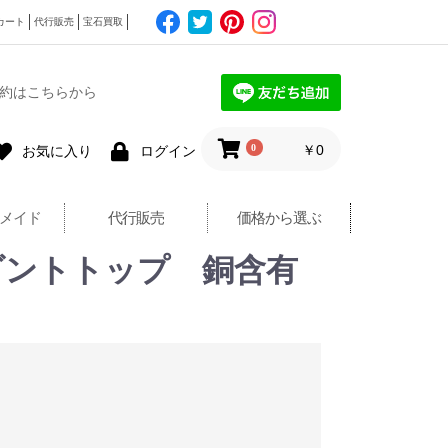
カート
代行販売
宝石買取
約はこちらから
0
￥0
お気に入り
ログイン
メイド
代行販売
価格から選ぶ
ペンダントトップ 銅含有