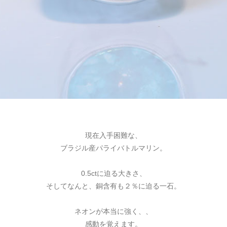
現在入手困難な、
ブラジル産パライバトルマリン。
0.5ctに迫る大きさ、
そしてなんと、銅含有も２％に迫る一石。
ネオンが本当に強く、、
感動を覚えます。