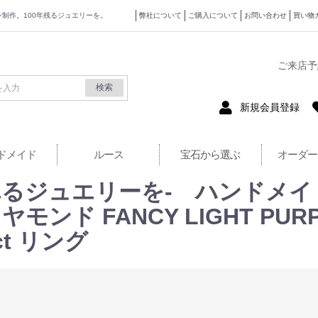
ザイン制作。100年残るジュエリーを。
弊社について
ご購入について
お問い合わせ
買い物
式サイト
ご来店予
検索
新規会員登録
ドメイド
ルース
宝石から選ぶ
オーダー
るジュエリーを- ハンドメイ
ンド FANCY LIGHT PURPLIS
ct リング