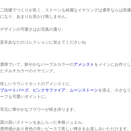
二段腰でつくりが良く、ストーンも綺麗なイヤリングは通常ならば高価
になり、あまりお見かけ致しません。
デザインの可愛さはお写真の通り。
是非あなたのコレクションに加えてくださいね
濃厚でいて、鮮やかなパープルカラーの
アメシスト
をメインにお作りし
たマルチカラーのイヤリング。
珍しいラウンドカットのアメシストに、
ブルートパーズ
、
ピンクサファイア
、
ムーンストーン
を添え、小さなリ
ーフも可愛いポイントに。
耳元に華やかなフラワーが咲き誇ります。
質の高いストーンをあしらった本格ジュエル。
透明感があり発色の良いピースで美しい輝きをお楽しみいただけます。