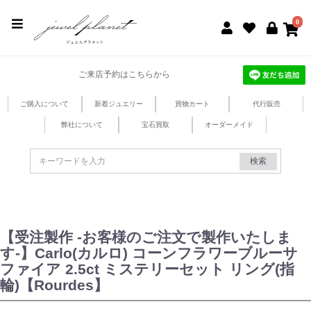
jewel planet 公式サイト
0
ご来店予約はこちらから
ご購入について
新着ジュエリー
買物カート
代行販売
弊社について
宝石買取
オーダーメイド
検索
【受注製作 -お客様のご注文で製作いたしま
す-】Carlo(カルロ) コーンフラワーブルーサ
ファイア 2.5ct ミステリーセット リング(指
輪)【Rourdes】