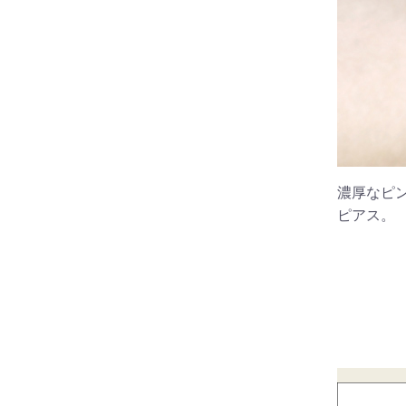
濃厚なピ
ピアス。