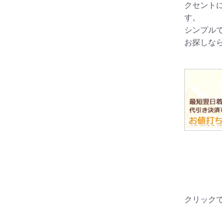
クセント
す。
シンプル
お探しなら
クリック