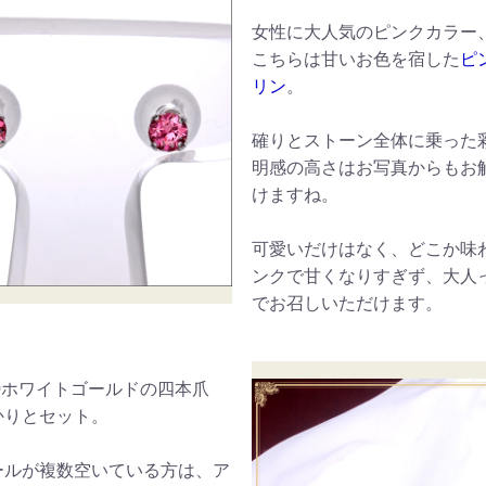
女性に大人気のピンクカラー
こちらは甘いお色を宿した
ピ
リン
。
確りとストーン全体に乗った
明感の高さはお写真からもお
けますね。
可愛いだけはなく、どこか味
ンクで甘くなりすぎず、大人
でお召しいただけます。
0ホワイトゴールドの四本爪
かりとセット。
ールが複数空いている方は、ア