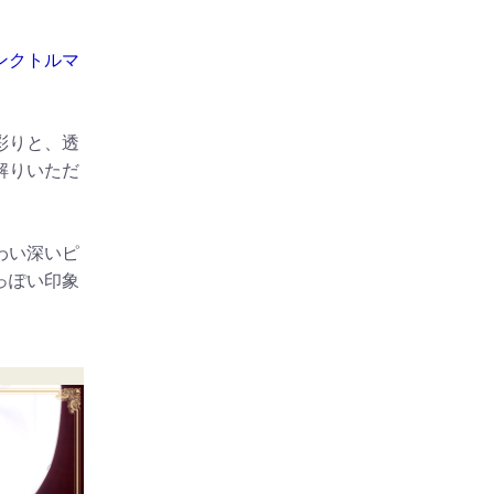
、
ンクトルマ
彩りと、透
解りいただ
わい深いピ
っぽい印象