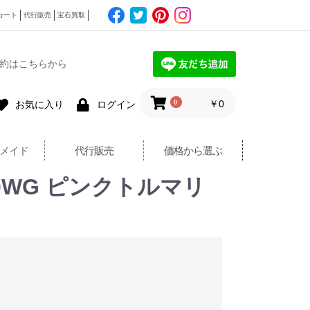
カート
代行販売
宝石買取
約はこちらから
0
￥0
お気に入り
ログイン
メイド
代行販売
価格から選ぶ
0WG ピンクトルマリ