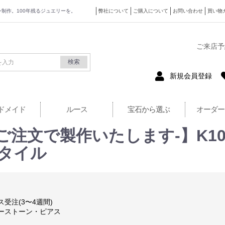
ザイン制作。100年残るジュエリーを。
弊社について
ご購入について
お問い合わせ
買い物
式サイト
ご来店予
検索
新規会員登録
ドメイド
ルース
宝石から選ぶ
オーダー
ご注文で製作いたします-】K1
スタイル
ス受注(3〜4週間)
ーストーン・ピアス