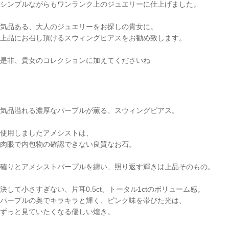
シンプルながらもワンランク上のジュエリーに仕上げました。
気品ある、大人のジュエリーをお探しの貴女に。
上品にお召し頂けるスウィングピアスをお勧め致します。
是非、貴女のコレクションに加えてくださいね
気品溢れる濃厚なパープルが薫る、スウィングピアス。
使用しましたアメシストは、
肉眼で内包物の確認できない良質なお石。
確りとアメシストパープルを纏い、照り返す輝きは上品そのもの。
決して小さすぎない、片耳0.5ct、トータル1ctのボリューム感。
パープルの奥でキラキラと輝く、ピンク味を帯びた光は、
ずっと見ていたくなる優しい煌き。