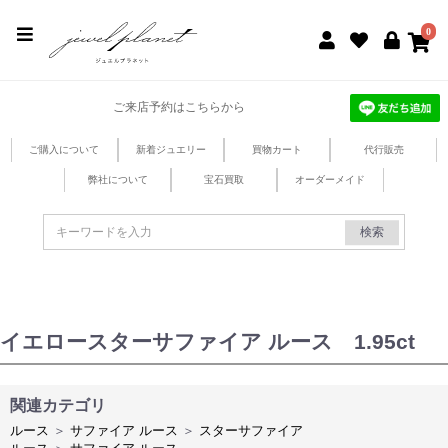
jewel planet 公式サイト
0
ご来店予約はこちらから
ご購入について
新着ジュエリー
買物カート
代行販売
弊社について
宝石買取
オーダーメイド
検索
イエロースターサファイア ルース 1.95ct
関連カテゴリ
ルース
＞
サファイア ルース
＞
スターサファイア