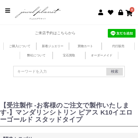
jewel planet 公式サイト
0
ご来店予約はこちらから
ご購入について
新着ジュエリー
買物カート
代行販売
弊社について
宝石買取
オーダーメイド
検索
【受注製作 -お客様のご注文で製作いたしま
す-】マンダリンシトリン ピアス K10イエロ
ーゴールド スタッドタイプ