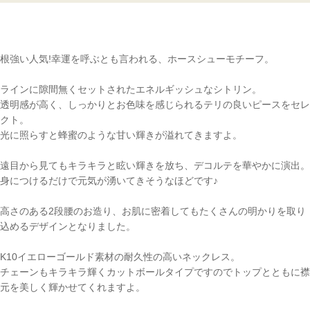
根強い人気!幸運を呼ぶとも言われる、ホースシューモチーフ。
ラインに隙間無くセットされたエネルギッシュなシトリン。
透明感が高く、しっかりとお色味を感じられるテリの良いピースをセレ
クト。
光に照らすと蜂蜜のような甘い輝きが溢れてきますよ。
遠目から見てもキラキラと眩い輝きを放ち、デコルテを華やかに演出。
身につけるだけで元気が湧いてきそうなほどです♪
高さのある2段腰のお造り、お肌に密着してもたくさんの明かりを取り
込めるデザインとなりました。
K10イエローゴールド素材の耐久性の高いネックレス。
チェーンもキラキラ輝くカットボールタイプですのでトップとともに襟
元を美しく輝かせてくれますよ。