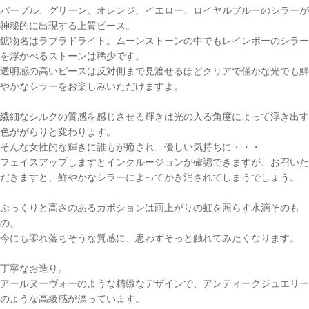
パープル、グリーン、オレンジ、イエロー、ロイヤルブルーのシラーが
神秘的に出現する上質ピース。
鉱物名はラブラドライト。ムーンストーンの中でもレインボーのシラー
を浮かべるストーンは稀少です。
透明感の高いピースは反対側まで見渡せるほどクリアで僅かな光でも鮮
やかなシラーをお楽しみいただけますよ。
繊細なシルクの質感を感じさせる輝きは光の入る角度によって浮き出す
色ががらりと変わります。
そんな女性的な輝きに誰もが癒され、優しい気持ちに・・・
フェイスアップしますとインクルージョンが確認できますが、お召いた
だきますと、鮮やかなシラーによってかき消されてしまうでしょう。
ぷっくりと高さのあるカボションは雨上がりの虹を照らす水滴そのも
の。
今にも零れ落ちそうな質感に、思わずそっと触れてみたくなります。
丁寧なお造り。
アールヌーヴォーのような精緻なデザインで、アンティークジュエリー
のような高級感が漂っています。