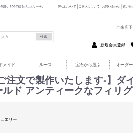
ザイン制作。100年残るジュエリーを。
弊社について
ご購入について
お問い合わせ
買い物
式サイト
ご来店予
検索
新規会員登録
ドメイド
ルース
宝石から選ぶ
オーダー
のご注文で製作いたします-】ダイ
ンクゴールド アンティークなフィ
ジュエリー