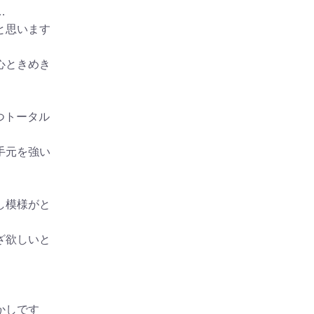
…
と思います
心ときめき
つトータル
手元を強い
し模様がと
ざ欲しいと
。
かしです