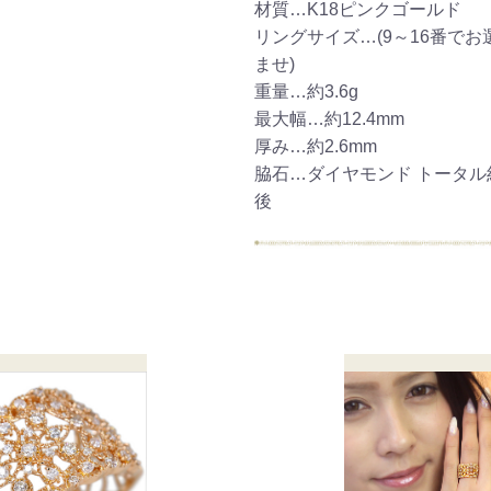
材質…K18ピンクゴールド
ご注文手続き
カートを見る
お買い物を続ける
リングサイズ…(9～16番でお
ませ)
重量…約3.6g
最大幅…約12.4mm
厚み…約2.6mm
脇石…ダイヤモンド トータル約0
後