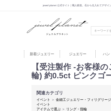
jewel planet 公式サイト｜職人鍛造。石から仕入れてデ
jewel planet 公
新着ジュエリー
ジュエリー
ハン
【受注製作 -お客様
輪) 約0.5ct ピ
関連カテゴリ
イベント
＞
金細工ジュエリー・フィリグリー
イベント
アイテムで選ぶ
＞
リング・指輪