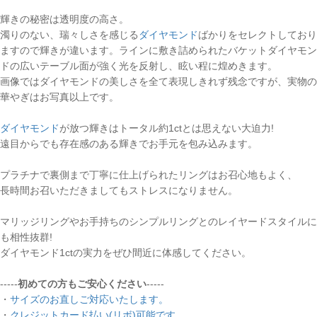
輝きの秘密は透明度の高さ。
濁りのない、瑞々しさを感じる
ダイヤモンド
ばかりをセレクトしており
ますので輝きが違います。ラインに敷き詰められたバケットダイヤモン
ドの広いテーブル面が強く光を反射し、眩い程に煌めきます。
画像ではダイヤモンドの美しさを全て表現しきれず残念ですが、実物の
華やぎはお写真以上です。
ダイヤモンド
が放つ輝きはトータル約1ctとは思えない大迫力!
遠目からでも存在感のある輝きでお手元を包み込みます。
プラチナで裏側まで丁寧に仕上げられたリングはお召心地もよく、
長時間お召いただきましてもストレスになりません。
マリッジリングやお手持ちのシンプルリングとのレイヤードスタイルに
も相性抜群!
ダイヤモンド1ctの実力をぜひ間近に体感してください。
-----
初めての方もご安心ください
-----
・
サイズのお直しご対応いたします。
・
クレジットカード払い(リボ)可能です。