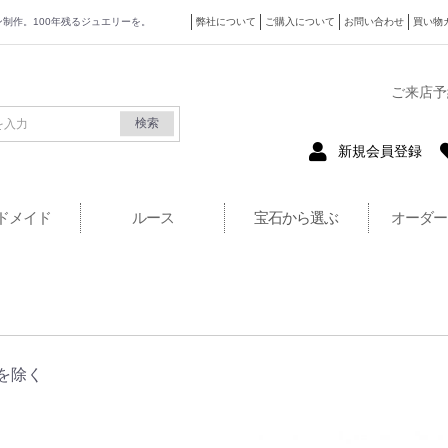
ザイン制作。100年残るジュエリーを。
弊社について
ご購入について
お問い合わせ
買い物
式サイト
ご来店予
検索
新規会員登録
ドメイド
ルース
宝石から選ぶ
オーダー
を除く