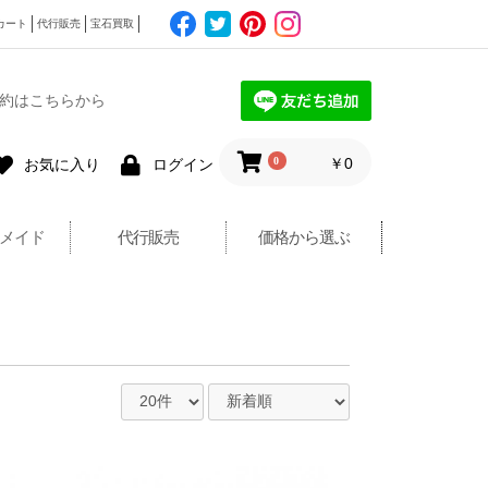
カート
代行販売
宝石買取
約はこちらから
0
￥0
お気に入り
ログイン
メイド
代行販売
価格から選ぶ