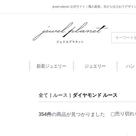
jewel planet 公式サイト｜職人鍛造。石から仕入れてデ
jewel planet 公
新着ジュエリー
ジュエリー
ハン
全て
|
ルース
|
ダイヤモンド ルース
売り切れ
354件
の商品が見つかりました