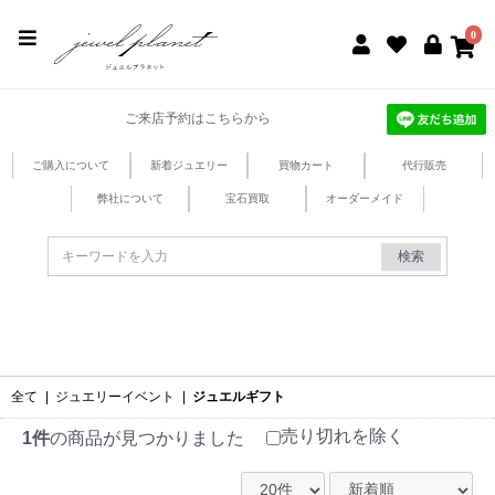
jewel planet 公式サイト
0
ご来店予約はこちらから
ご購入について
新着ジュエリー
買物カート
代行販売
弊社について
宝石買取
オーダーメイド
検索
全て
|
ジュエリーイベント
|
ジュエルギフト
売り切れを除く
1件
の商品が見つかりました