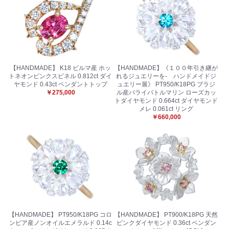
【HANDMADE】 K18 ビルマ産 ホッ
【HANDMADE】《１００年引き継が
トネオンピンクスピネル 0.812ct ダイ
れるジュエリーを- ハンドメイドジ
ヤモンド 0.43ct ペンダントトップ
ュエリー展》 PT950/K18PG ブラジ
￥275,000
ル産パライバトルマリン ローズカッ
トダイヤモンド 0.664ct ダイヤモンド
メレ 0.061ct リング
￥660,000
【HANDMADE】 PT950/K18PG コロ
【HANDMADE】 PT900/K18PG 天然
ンビア産ノンオイルエメラルド 0.14c
ピンクダイヤモンド 0.36ct ペンダン