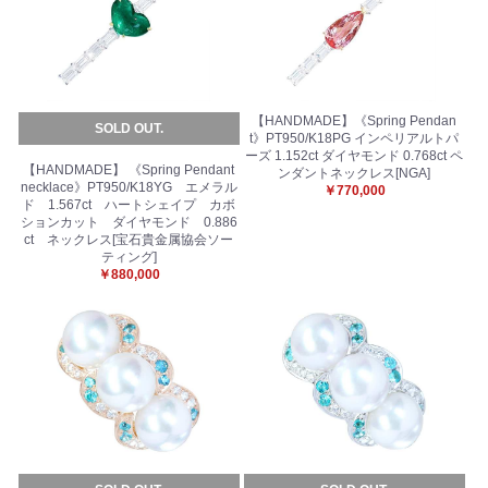
【HANDMADE】《Spring Pendan
SOLD OUT.
t》PT950/K18PG インペリアルトパ
ーズ 1.152ct ダイヤモンド 0.768ct ペ
【HANDMADE】 《Spring Pendant
ンダントネックレス[NGA]
necklace》PT950/K18YG エメラル
￥770,000
ド 1.567ct ハートシェイプ カボ
ションカット ダイヤモンド 0.886
ct ネックレス[宝石貴金属協会ソー
ティング]
￥880,000