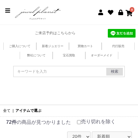
jewel planet 公式サイト
0
ご来店予約はこちらから
ご購入について
新着ジュエリー
買物カート
代行販売
弊社について
宝石買取
オーダーメイド
検索
全て
|
アイテムで選ぶ
売り切れを除く
72件
の商品が見つかりました