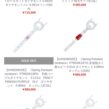
t ローズカットダイヤモンド 0.665ct
トトップ 桜モチーフ[CGL]
お買い物を続ける
カートへ進む
ダイヤモンドメレ 0.061ct リング[GI
￥495,000
A]
￥715,000
【HANDMADE】 《Spring Pendant
SOLD OUT.
necklace》PT950/K18YG 非加熱タイ
産ルビー 0.51ct ダイヤモンド 0.886ct
【HANDMADE】 《Spring Pendant
ネックレス[GIA]
necklace》PT950/K18PG 天然パー
￥880,000
プルダイヤモンド 0.121ct FANCY
PINKISH PURPLE SI-2 ダイヤモ
ンド 0.886ct ネックレス[CGL]
￥880,000