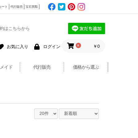
カート
代行販売
宝石買取
約はこちらから
0
￥0
お気に入り
ログイン
メイド
代行販売
価格から選ぶ