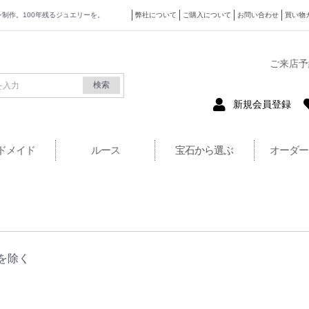
ザイン制作。100年残るジュエリーを。
弊社について
ご購入について
お問い合わせ
買い物
式サイト
ご来店予
検索
新規会員登録
ドメイド
ルース
宝石から選ぶ
オーダー
を除く