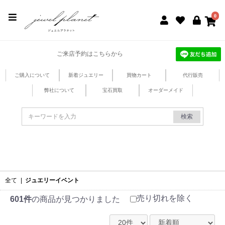
jewel planet 公式サイト
0
ご来店予約はこちらから
ご購入について
新着ジュエリー
買物カート
代行販売
弊社について
宝石買取
オーダーメイド
検索
全て
|
ジュエリーイベント
売り切れを除く
601件
の商品が見つかりました