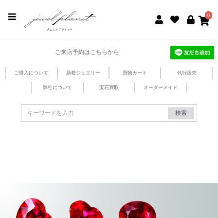
jewel planet 公式サイト
0
ご来店予約はこちらから
ご購入について
新着ジュエリー
買物カート
代行販売
弊社について
宝石買取
オーダーメイド
検索