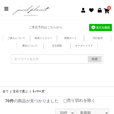
jewel planet 公式サイト
0
ご来店予約はこちらから
ご購入について
新着ジュエリー
買物カート
代行販売
弊社について
宝石買取
オーダーメイド
検索
全て
|
宝石で選ぶ
|
トパーズ
売り切れを除く
76件
の商品が見つかりました