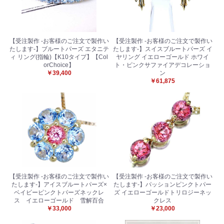
【受注製作 -お客様のご注文で製作い
【受注製作 -お客様のご注文で製作い
たします-】ブルートパーズ エタニテ
たします-】スイスブルートパーズ イ
ィ リング(指輪)【K10タイプ】【Col
ヤリング イエローゴールド ホワイ
orChoice】
ト・ピンクサファイアデコレーショ
￥39,400
ン
￥61,875
【受注製作 -お客様のご注文で製作い
【受注製作 -お客様のご注文で製作い
たします-】アイスブルートパーズ×
たします-】パッションピンクトパー
ベイビーピンクトパーズネックレ
ズ イエローゴールドトリロジーネッ
ス イエローゴールド 雪解百合
クレス
お買い物を続ける
カートへ進む
￥33,000
￥23,000