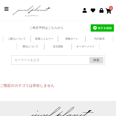
jewel planet 公式サイト
0
ご来店予約はこちらから
ご購入について
新着ジュエリー
買物カート
代行販売
弊社について
宝石買取
オーダーメイド
検索
ご指定のカテゴリは存在しません