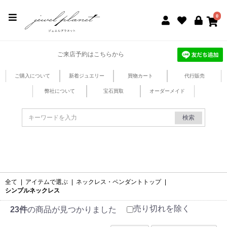
jewel planet 公式サイト
0
ご来店予約はこちらから
ご購入について
新着ジュエリー
買物カート
代行販売
弊社について
宝石買取
オーダーメイド
検索
全て
|
アイテムで選ぶ
|
ネックレス・ペンダントトップ
|
シンプルネックレス
売り切れを除く
23件
の商品が見つかりました