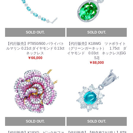
SOLD OUT.
SOLD OUT.
【代行販売】PT850/900 パライバト
【代行販売】K18WG ツァボライト
ルマリン 0.21ct ダイヤモンド 0.13ct
（グリーンガーネット） 1.75ct ダ
ネックレス
イヤモンド 0.03ct ネックレス[GG
￥66,000
SJ]
￥88,000
SOLD OUT.
SOLD OUT.
お買い物を続ける
カートへ進む
【代行販売】K18YG ピンクサファ
【代行販売】【銅含有2％UP！】PT8