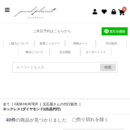
jewel planet 公式サイト
0
ご来店予約はこちらから
ご購入について
新着ジュエリー
買物カート
代行販売
弊社について
宝石買取
オーダーメイド
検索
全て
|
GEM HUNTER
|
宝石屋さんの代行販売
|
ネックレス (ダイヤモンド)(出品代行)
売り切れを除く
40件
の商品が見つかりました