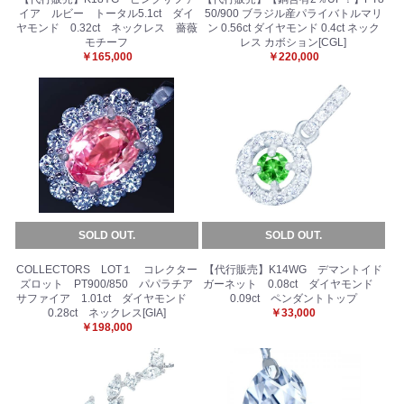
イア ルビー トータル5.1ct ダイ
50/900 ブラジル産パライバトルマリ
ヤモンド 0.32ct ネックレス 薔薇
ン 0.56ct ダイヤモンド 0.4ct ネック
モチーフ
レス カボション[CGL]
￥165,000
￥220,000
SOLD OUT.
SOLD OUT.
COLLECTORS LOT１ コレクター
【代行販売】K14WG デマントイド
ズロット PT900/850 パパラチア
ガーネット 0.08ct ダイヤモンド
サファイア 1.01ct ダイヤモンド
0.09ct ペンダントトップ
0.28ct ネックレス[GIA]
￥33,000
￥198,000