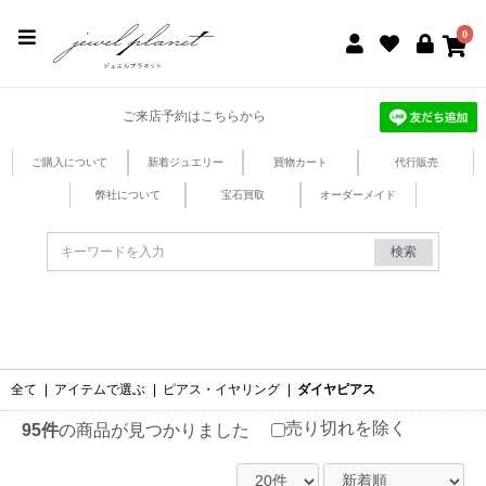
jewel planet 公式サイト
0
ご来店予約はこちらから
ご購入について
新着ジュエリー
買物カート
代行販売
弊社について
宝石買取
オーダーメイド
検索
全て
|
アイテムで選ぶ
|
ピアス・イヤリング
|
ダイヤピアス
売り切れを除く
95件
の商品が見つかりました