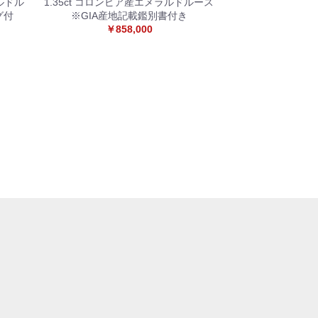
ルドル
1.35ct コロンビア産エメラルドルース
グ付
※GIA産地記載鑑別書付き
￥858,000