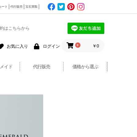
カート
代行販売
宝石買取
約はこちらから
0
￥0
お気に入り
ログイン
メイド
代行販売
価格から選ぶ