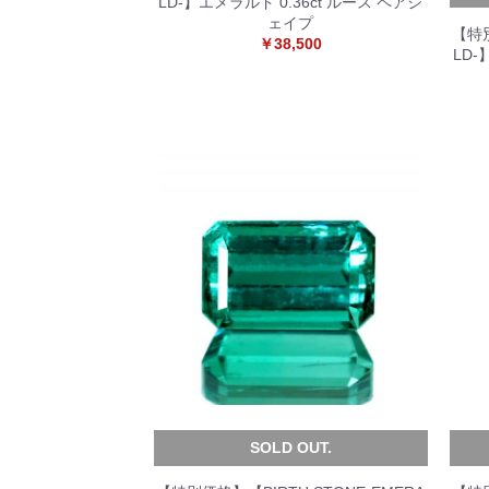
LD-】エメラルド 0.36ct ルース ペアシ
ェイプ
【特別
￥38,500
LD
SOLD OUT.