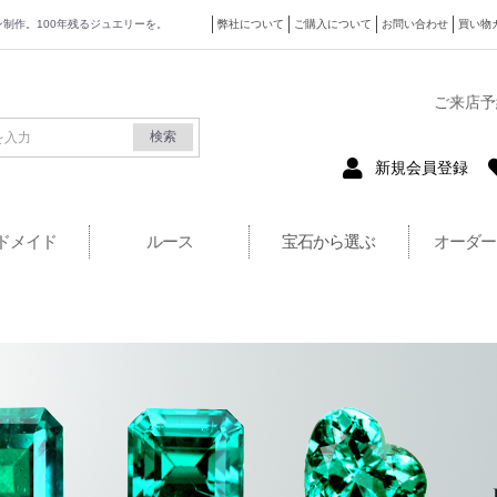
ザイン制作。100年残るジュエリーを。
弊社について
ご購入について
お問い合わせ
買い物
式サイト
ご来店予
検索
新規会員登録
ドメイド
ルース
宝石から選ぶ
オーダー